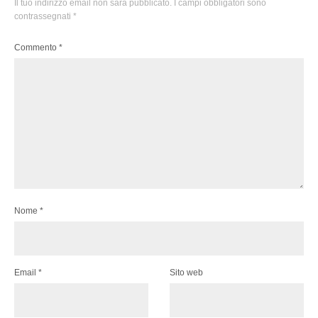
Il tuo indirizzo email non sarà pubblicato.
I campi obbligatori sono
contrassegnati
*
Commento
*
Nome
*
Email
*
Sito web