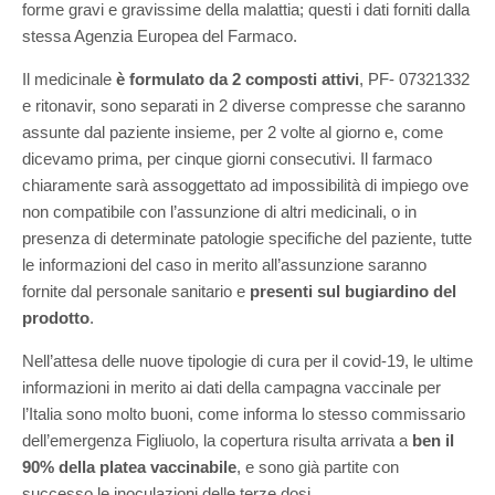
forme gravi e gravissime della malattia; questi i dati forniti dalla
stessa Agenzia Europea del Farmaco.
Il medicinale
è formulato da 2 composti attivi
, PF- 07321332
e ritonavir, sono separati in 2 diverse compresse che saranno
assunte dal paziente insieme, per 2 volte al giorno e, come
dicevamo prima, per cinque giorni consecutivi. Il farmaco
chiaramente sarà assoggettato ad impossibilità di impiego ove
non compatibile con l’assunzione di altri medicinali, o in
presenza di determinate patologie specifiche del paziente, tutte
le informazioni del caso in merito all’assunzione saranno
fornite dal personale sanitario e
presenti sul bugiardino del
prodotto
.
Nell’attesa delle nuove tipologie di cura per il covid-19, le ultime
informazioni in merito ai dati della campagna vaccinale per
l’Italia sono molto buoni, come informa lo stesso commissario
dell’emergenza Figliuolo, la copertura risulta arrivata a
ben il
90% della platea vaccinabile
, e sono già partite con
successo le inoculazioni delle terze dosi.