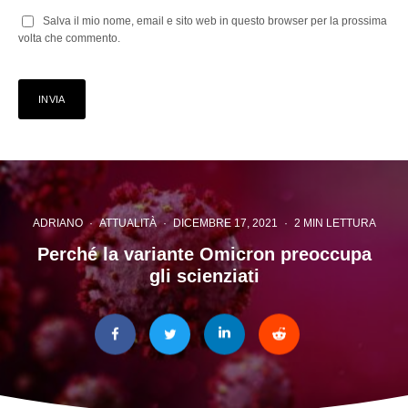
Salva il mio nome, email e sito web in questo browser per la prossima
volta che commento.
ADRIANO
·
ATTUALITÀ
·
DICEMBRE 17, 2021
·
2 MIN LETTURA
Perché la variante Omicron preoccupa
gli scienziati