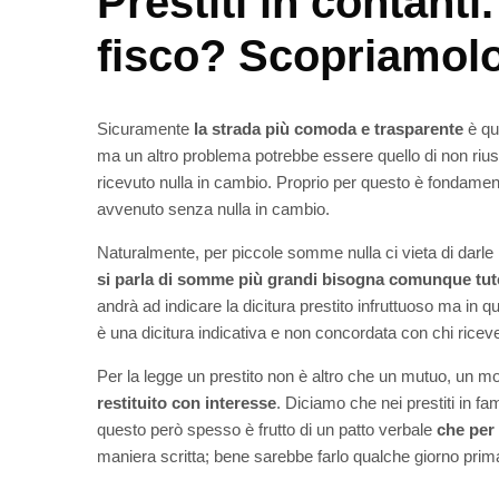
Prestiti in contanti
fisco? Scopriamol
Sicuramente
la strada più comoda e trasparente
è que
ma un altro problema potrebbe essere quello di non riuscir
ricevuto nulla in cambio. Proprio per questo è fondamenta
avvenuto senza nulla in cambio.
Naturalmente, per piccole somme nulla ci vieta di darle
si parla di somme più grandi bisogna comunque tute
andrà ad indicare la dicitura prestito infruttuoso ma in 
è una dicitura indicativa e non concordata con chi ricev
Per la legge un prestito non è altro che un mutuo, un mo
restituito con interesse
. Diciamo che nei prestiti in fam
questo però spesso è frutto di un patto verbale
che per 
maniera scritta; bene sarebbe farlo qualche giorno prim