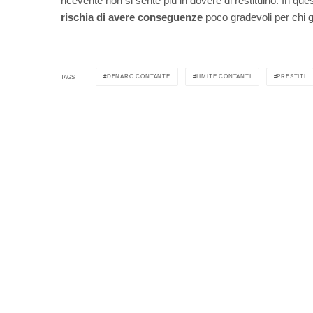
ricevente non si sente più in dovere di restituirlo. In q
rischia di avere conseguenze
poco gradevoli per chi ge
DENARO CONTANTE
LIMITE CONTANTI
PRESTITI
TAGS