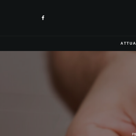
ATTUA
P