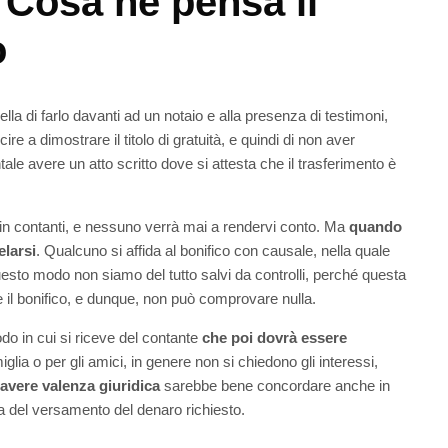
. Cosa ne pensa il
o
lla di farlo davanti ad un notaio e alla presenza di testimoni,
e a dimostrare il titolo di gratuità, e quindi di non aver
le avere un atto scritto dove si attesta che il trasferimento è
 in contanti, e nessuno verrà mai a rendervi conto. Ma
quando
larsi
. Qualcuno si affida al bonifico con causale, nella quale
questo modo non siamo del tutto salvi da controlli, perché questa
e il bonifico, e dunque, non può comprovare nulla.
do in cui si riceve del contante
che poi dovrà essere
iglia o per gli amici, in genere non si chiedono gli interessi,
avere valenza giuridica
sarebbe bene concordare anche in
a del versamento del denaro richiesto.