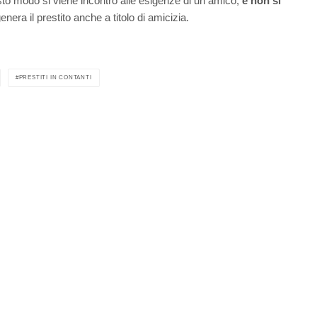
uesto modo si viene incontro alle esigenze di un amico,
e non si
nera il prestito anche a titolo di amicizia.
PRESTITI IN CONTANTI