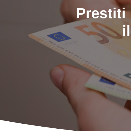
Prestit
i