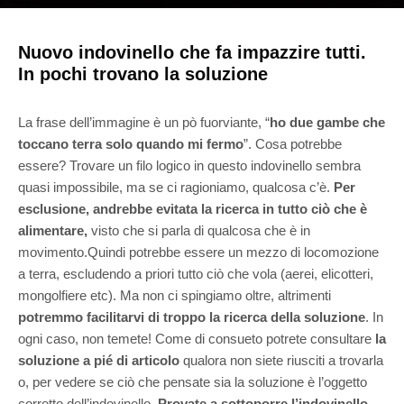
Nuovo indovinello che fa impazzire tutti.
In pochi trovano la soluzione
La frase dell’immagine è un pò fuorviante, “
ho due gambe che
toccano terra solo quando mi fermo
”. Cosa potrebbe
essere? Trovare un filo logico in questo indovinello sembra
quasi impossibile, ma se ci ragioniamo, qualcosa c’è.
Per
esclusione, andrebbe evitata la ricerca in tutto ciò che è
alimentare,
visto che si parla di qualcosa che è in
movimento.Quindi potrebbe essere un mezzo di locomozione
a terra, escludendo a priori tutto ciò che vola (aerei, elicotteri,
mongolfiere etc). Ma non ci spingiamo oltre, altrimenti
potremmo facilitarvi di troppo la ricerca della soluzione
. In
ogni caso, non temete! Come di consueto potrete consultare
la
soluzione a pié di articolo
qualora non siete riusciti a trovarla
o, per vedere se ciò che pensate sia la soluzione è l’oggetto
corretto dell’indovinello.
Provate a sottoporre l’indovinello