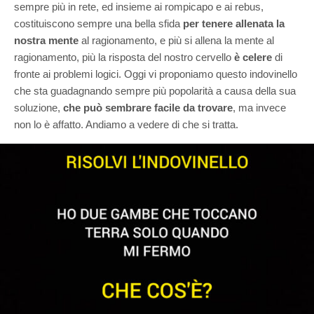
sempre più in rete, ed insieme ai rompicapo e ai rebus,
costituiscono sempre una bella sfida
per tenere allenata la
nostra mente
al ragionamento, e più si allena la mente al
ragionamento, più la risposta del nostro cervello
è celere
di
fronte ai problemi logici. Oggi vi proponiamo questo indovinello
che sta guadagnando sempre più popolarità a causa della sua
soluzione,
che può sembrare facile da trovare
, ma invece
non lo è affatto. Andiamo a vedere di che si tratta.