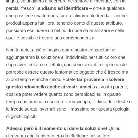
lingua, se andiamo a ricercare nel settore alimentare, con la
parola “fresco”,
andiamo ad identificare
– oltre a qualcosa
che possiede una temperatura relativamente fredda – anche
prodotti appena fatti, ora, tenendo conto di questo attributo,
possiamo escludere un bel pò di cose da analizzare e nelle
quali è possibile trovare una corrispondenza.
Non temete, a piè di pagina come nostra consuetudine
aggiungeremo la soluzione all’indovinello per tutti coloro che
dopo aver tentato e riflettuto, non sono arrivati a capire quale
potrebbe essere questo fantomatico oggetto che è fresco ma
al contempo è anche caldo. Potete
far provare a risolvere
questo indovinello anche ai vostri amici
o ai vostri parenti,
così da poter vedere quanto sono perspicaci ed in quanto
tempo riusciranno a risolvere il rompicapo, il clima delle feste e
le fredde serate invernali sono il massimo per questa tipologia
di giochi logici!
Adesso però è il momento di dare la soluzione!
Quindi,
dicevamo che la ricerca era da effettuare nel settore