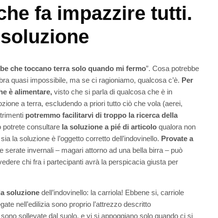
he fa impazzire tutti.
 soluzione
be che toccano terra solo quando mi fermo
”. Cosa potrebbe
mbra quasi impossibile, ma se ci ragioniamo, qualcosa c’è.
Per
che è alimentare,
visto che si parla di qualcosa che è in
ne a terra, escludendo a priori tutto ciò che vola (aerei,
ltrimenti
potremmo facilitarvi di troppo la ricerca della
o potrete consultare
la soluzione a pié di articolo
qualora non
sia la soluzione è l’oggetto corretto dell’indovinello.
Provate a
e serate invernali – magari attorno ad una bella birra – può
vedere chi fra i partecipanti avrà la perspicacia giusta per
la soluzione
dell’indovinello: la carriola! Ebbene si, carriole
e nell’edilizia sono proprio l’attrezzo descritto
 sono sollevate dal suolo, e vi si appoggiano solo quando ci si