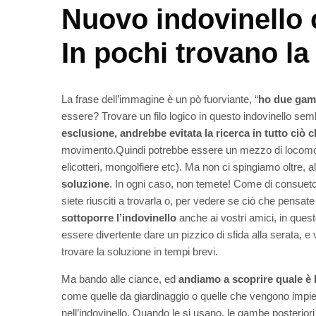
Nuovo indovinello c
In pochi trovano la
La frase dell’immagine è un pò fuorviante, “
ho due gam
essere? Trovare un filo logico in questo indovinello se
esclusione, andrebbe evitata la ricerca in tutto ciò 
movimento.Quindi potrebbe essere un mezzo di locomozio
elicotteri, mongolfiere etc). Ma non ci spingiamo oltre, a
soluzione
. In ogni caso, non temete! Come di consuet
siete riusciti a trovarla o, per vedere se ciò che pensate 
sottoporre l’indovinello
anche ai vostri amici, in quest
essere divertente dare un pizzico di sfida alla serata, e 
trovare la soluzione in tempi brevi.
Ma bando alle ciance, ed
andiamo a scoprire quale è 
come quelle da giardinaggio o quelle che vengono impiegat
nell’indovinello. Quando le si usano, le gambe posteriori