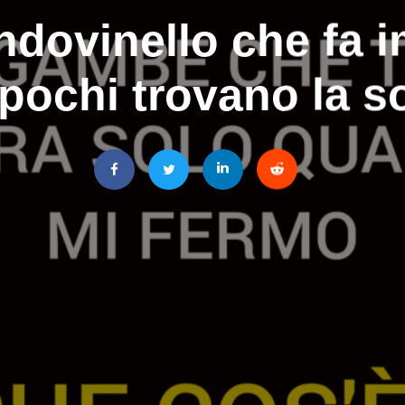
ndovinello che fa i
n pochi trovano la 