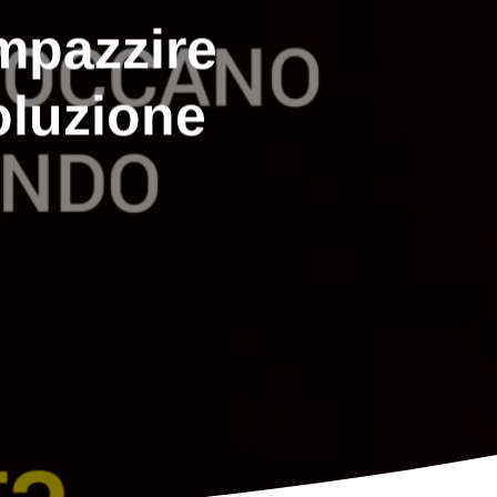
mpazzire
soluzione