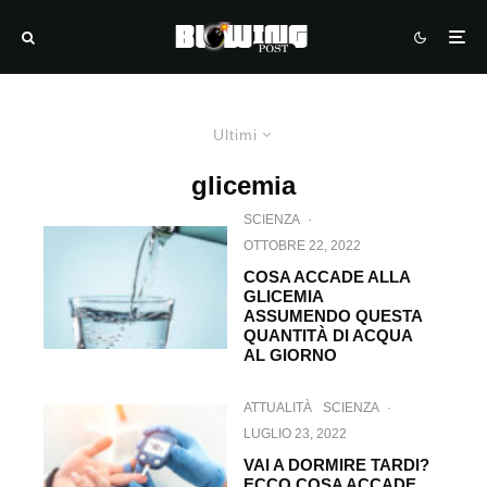
Ultimi
glicemia
SCIENZA
·
OTTOBRE 22, 2022
COSA ACCADE ALLA
GLICEMIA
ASSUMENDO QUESTA
QUANTITÀ DI ACQUA
AL GIORNO
ATTUALITÀ
SCIENZA
·
LUGLIO 23, 2022
VAI A DORMIRE TARDI?
ECCO COSA ACCADE