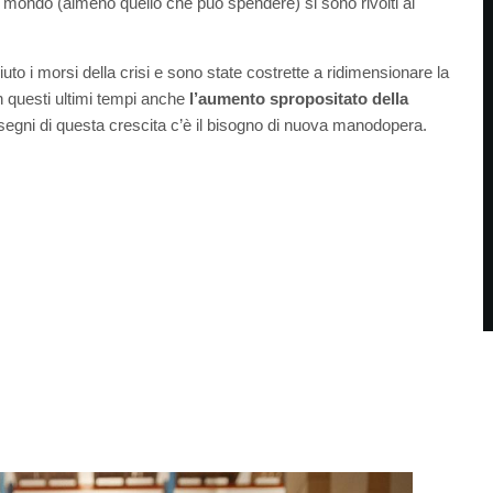
o il mondo (almeno quello che può spendere) si sono rivolti al
o i morsi della crisi e sono state costrette a ridimensionare la
n questi ultimi tempi anche
l’aumento spropositato della
segni di questa crescita c’è il bisogno di nuova manodopera.