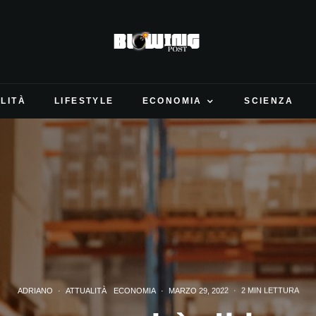
LITÀ
LIFESTYLE
ECONOMIA
SCIENZA
ADRIANO
·
ATTUALITÀ
ECONOMIA
·
MARZO 29, 2022
·
2 MIN LETTURA