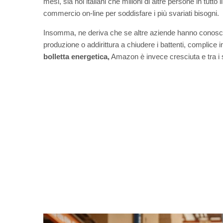
mesi, sia noi italiani che milioni di altre persone in tutt
commercio on-line per soddisfare i più svariati bisogni.
Insomma, ne deriva che se altre aziende hanno conosciut
produzione o addirittura a chiudere i battenti, complice i
bolletta energetica,
Amazon è invece cresciuta e tra i 