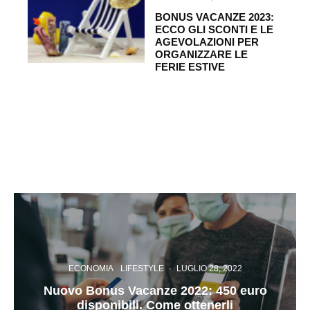
BONUS VACANZE 2023:
ECCO GLI SCONTI E LE
AGEVOLAZIONI PER
ORGANIZZARE LE
FERIE ESTIVE
ECONOMIA
LIFESTYLE
·
LUGLIO 28, 2022
Nuovo Bonus Vacanze 2022: 450 euro
disponibili. Come ottenerli