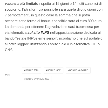
vacanza più limitato
rispetto ai 15 giorni e 14 notti canonici di
soggiorno; l’altra formula possibile sarà quella di otto giorni con
7 pernottamenti, in questo caso la somma che si potrà
ottenere sotto forma di bonus spendibile sarà di euro 800 euro.
La domanda per ottenere l’agevolazione sarà trasmessa per
via telematica
sul sito INPS
nell’apposita sezione dedicata al
bando “estate
INPSsieme
senior”; ricordiamo che sul portale ci
si potrà loggare utilizzando il solito Spid o in alternativa CIE o
CNS.
BONUS 2023
BONUS ISEE
BONUS VACANZE
TAGS
BONUS VACANZE 2023