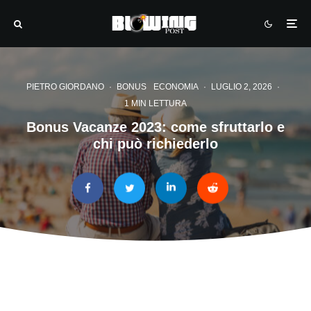
PIETRO GIORDANO
·
BONUS
ECONOMIA
·
LUGLIO 2, 2026
·
1 MIN LETTURA
Bonus Vacanze 2023: come sfruttarlo e
chi può richiederlo