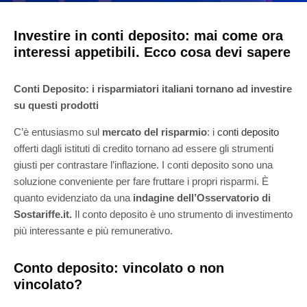
Investire in conti deposito: mai come ora
interessi appetibili. Ecco cosa devi sapere
Conti Deposito: i risparmiatori italiani tornano ad investire
su questi prodotti
C’è entusiasmo sul
mercato del risparmio
: i
conti deposito
offerti dagli istituti di credito tornano ad essere gli strumenti
giusti per contrastare l’inflazione. I conti deposito sono una
soluzione conveniente per fare fruttare i propri risparmi. È
quanto evidenziato da una
indagine dell’Osservatorio di
Sostariffe.it.
Il conto deposito è uno strumento di investimento
più interessante e più remunerativo.
Conto deposito: vincolato o non
vincolato?