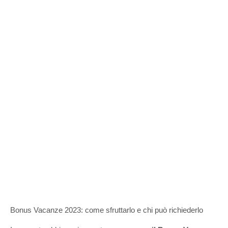
Bonus Vacanze 2023: come sfruttarlo e chi può richiederlo