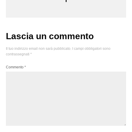
Lascia un commento
Il tuo indirizzo email non sarà pubblicato.
I campi obbligatori sono
contrassegnati
*
Commento
*