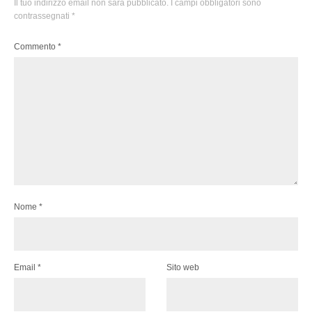
Il tuo indirizzo email non sarà pubblicato.
I campi obbligatori sono
contrassegnati
*
Commento
*
Nome
*
Email
*
Sito web