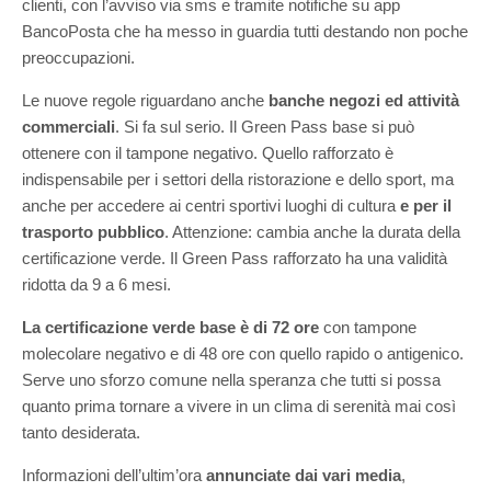
clienti, con l’avviso via sms e tramite notifiche su app
BancoPosta che ha messo in guardia tutti
destando non poche
preoccupazioni.
Le
nuove regole riguard
a
no anche
banche negozi ed attività
commerciali
. Si fa sul serio.
I
l Green Pass base
si può
ottenere con il tampone negativo.
Quello
rafforzato
è
indispensabile
per i settori della ristorazione e dello sport, ma
anche
per accedere ai
centri sportivi luoghi di cultura
e
per il
trasporto pubblico
.
Attenzione: c
ambia anche la durata della
certificazione verde.
I
l Green
P
ass rafforzato
ha una validità
ridotta da 9 a 6 mesi.
La
certificazione verde base è di 72 ore
con tampone
molecolare negativo e di 48 ore con
quello
rapido o antigenico.
Serve uno sforzo comune nella speranza che tutti si possa
quanto prima tornare a vivere in un clima di serenità mai così
tanto desiderata.
Informazioni dell’ultim’ora
annunciate dai vari media
,