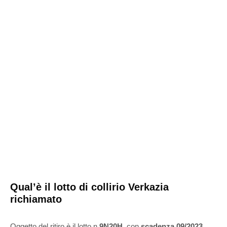
Qual’è il lotto di collirio Verkazia
richiamato
Oggetto del ritiro è il lotto n
9N20H
, con
scadenza 09/2023
,