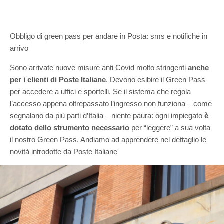
Obbligo di green pass per andare in Posta: sms e notifiche in
arrivo
S
ono arrivate nuove misure anti Covid molto stringenti
a
nche
per i clienti di Poste Italiane
.
D
evono
esibire il Green Pass
per accedere
a
uffici e sportelli.
Se il sistema che regola
l’accesso appena oltrepassato l’ingresso non funziona – come
segnalano da più parti d’Italia – niente paura: ogni impiegato
è
dotato dello strumento necessario
per “leggere” a sua volta
il nostro Green Pass. Andiamo ad apprendere nel dettaglio le
novità introdotte da Poste Italiane