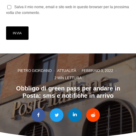
Salva il mio nome, email e sito web in questo browser per la prossima
volta che commento.
PIETRO GIORDANO
·
ATTUALITÀ
·
FEBBRAIO 3, 2022
·
2 MIN LETTURA
Obbligo di green pass per andare in
Posta: sms e notifiche in arrivo