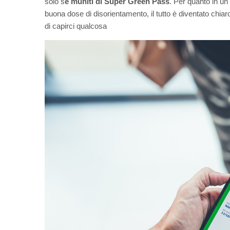
solo s
e muniti di Super Green Pass
. Per quanto in u
buona dose di disorientamento, il tutto è diventato chi
di capirci qualcosa