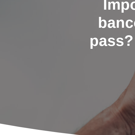
Impo
banc
pass? 