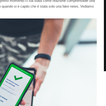
n primo momento ci sia stata come reazione comprensibile una
aro quando si è capito che è stata solo una fake news. Vediamo