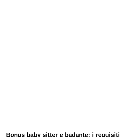
Bonus baby sitter e badante: i requisiti