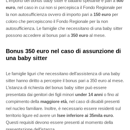
L’importo del bonus baby sitter e badanti spettante è pari a
500
euro
, nel caso in cui non si percepisca il Fondo Regionale per
la non autosufficienza ovvero di importo pari a
150 euro
per
coloro che percepiscono il Fondo Regionale per la non
autosufficienza. Le famiglie che necessitano di una baby sitter
possono accedere al bonus pari a
350 euro
al mese.
Bonus 350 euro nel caso di assunzione di
una baby sitter
Le famiglie liguri che necessitano dell’assistenza di una baby
sitter hanno diritto a percepire il bonus pari a 350 euro al mese.
L’istanza di richiesta del bonus baby sitter può essere
presentata dai genitori dei figli minori
under 14 anni
o fino al
compimento della
maggiore età
, nel caso di disabili presenti
nel nucleo familiare. Inoltre, è necessario essere residenti sul
territorio ligure ed avere un
Isee inferiore ai 35mila euro
.
Questi requisiti devono essere presenti al momento della
presentazione dell’istanza.