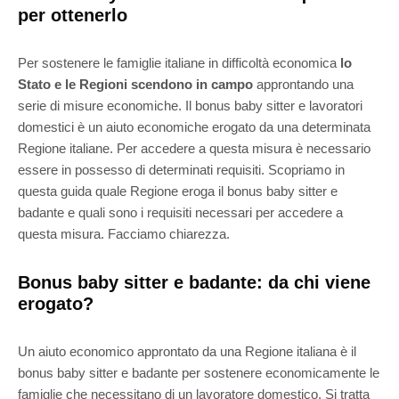
per ottenerlo
Per sostenere le famiglie italiane in difficoltà economica
lo
Stato e le Regioni scendono in campo
approntando una
serie di misure economiche. Il bonus baby sitter e lavoratori
domestici è un aiuto economiche erogato da una determinata
Regione italiane. Per accedere a questa misura è necessario
essere in possesso di determinati requisiti. Scopriamo in
questa guida quale Regione eroga il bonus baby sitter e
badante e quali sono i requisiti necessari per accedere a
questa misura. Facciamo chiarezza.
Bonus baby sitter e badante: da chi viene
erogato?
Un aiuto economico approntato da una Regione italiana è il
bonus baby sitter e badante per sostenere economicamente le
famiglie che necessitano di un lavoratore domestico. Si tratta