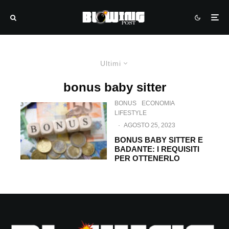
Ultimi
bonus baby sitter
BONUS
ECONOMIA
LIFESTYLE
·
AGOSTO 25, 2023
BONUS BABY SITTER E
BADANTE: I REQUISITI
PER OTTENERLO