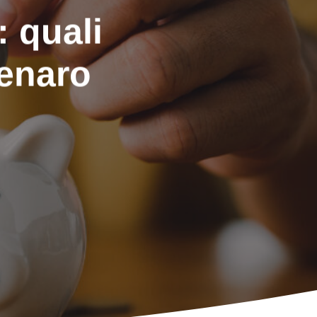
 quali
denaro