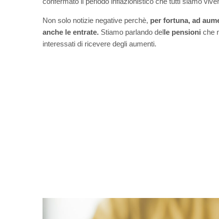
confermato il periodo inflazionistico che tutti siamo vive
Non solo notizie negative perchè,
per fortuna, ad aume
anche le entrate.
Stiamo parlando del
le pensioni
che n
interessati di ricevere degli aumenti.