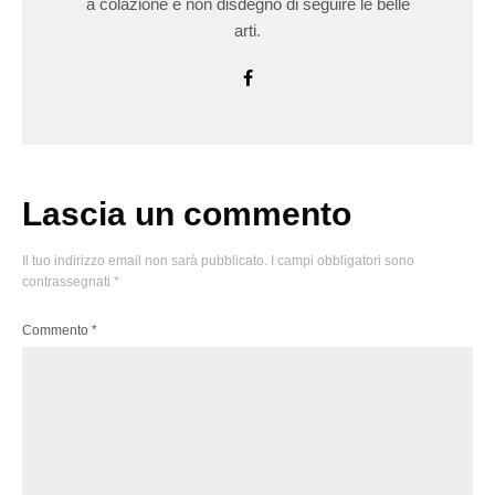
a colazione e non disdegno di seguire le belle
arti.
Lascia un commento
Il tuo indirizzo email non sarà pubblicato.
I campi obbligatori sono
contrassegnati
*
Commento
*