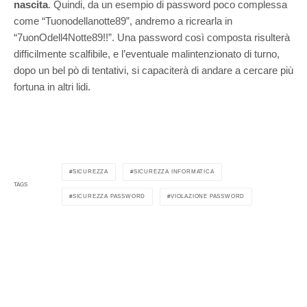
nascita
. Quindi, da un esempio di password poco complessa
come “Tuonodellanotte89”, andremo a ricrearla in
“7uonOdell4Notte89!!”. Una password così composta risulterà
difficilmente scalfibile, e l’eventuale malintenzionato di turno,
dopo un bel pò di tentativi, si capaciterà di andare a cercare più
fortuna in altri lidi.
SICUREZZA
SICUREZZA INFORMATICA
TAGS
SICUREZZA PASSWORD
VIOLAZIONE PASSWORD