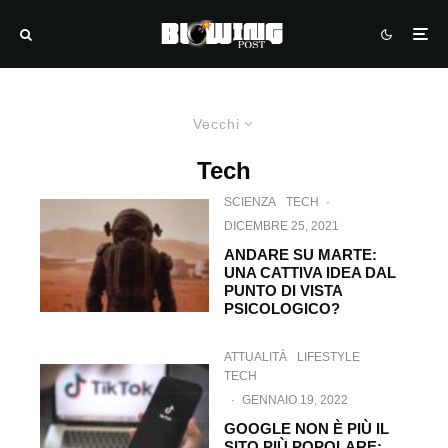
Vecchi
Tech
SCIENZA
TECH
·
DICEMBRE 25, 2021
ANDARE SU MARTE:
UNA CATTIVA IDEA DAL
PUNTO DI VISTA
PSICOLOGICO?
ATTUALITÀ
LIFESTYLE
TECH
·
GENNAIO 19, 2022
GOOGLE NON È PIÙ IL
SITO PIÙ POPOLARE: