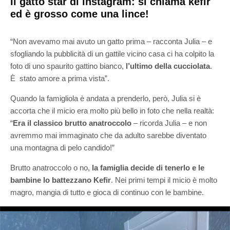
Il gatto star di instagram: si chiama kefir
ed è grosso come una lince!
“Non avevamo mai avuto un gatto prima – racconta Julia – e
sfogliando la pubblicità di un gattile vicino casa ci ha colpito la
foto di uno spaurito gattino bianco,
l’ultimo della cucciolata
.
È stato amore a prima vista”.
Quando la famigliola è andata a prenderlo, però, Julia si è
accorta che il micio era molto più bello in foto che nella realtà:
“
Era il classico brutto anatroccolo
– ricorda Julia – e non
avremmo mai immaginato che da adulto sarebbe diventato
una montagna di pelo candido!”
Brutto anatroccolo o no,
la famiglia decide di tenerlo e le
bambine lo battezzano Kefir
. Nei primi tempi il micio è molto
magro, mangia di tutto e gioca di continuo con le bambine.