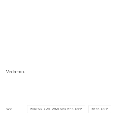
Vedremo.
RISPOSTE AUTOMATICHE WHATSAPP
WHATSAPP
TAGS