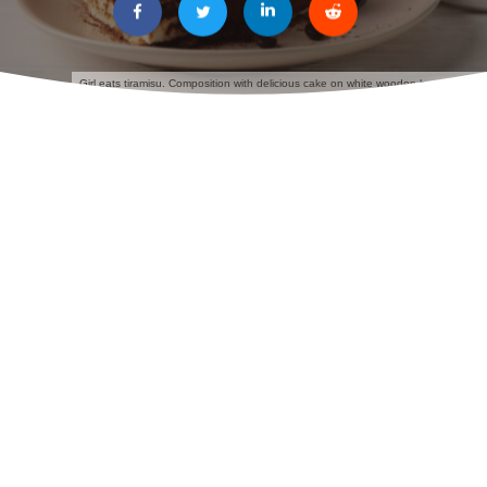
Girl eats tiramisu. Composition with delicious cake on white wooden background