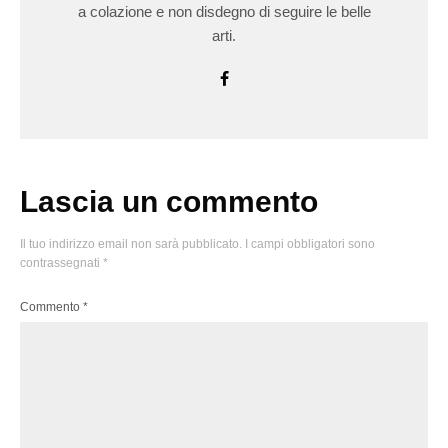
a colazione e non disdegno di seguire le belle
arti.
Lascia un commento
Il tuo indirizzo email non sarà pubblicato.
I campi obbligatori sono
contrassegnati
*
Commento
*