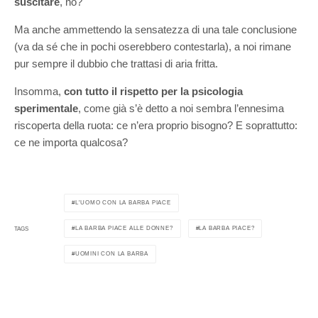
suscitare
, no?
Ma anche ammettendo la sensatezza di una tale conclusione
(va da sé che in pochi oserebbero contestarla), a noi rimane
pur sempre il dubbio che trattasi di aria fritta.
Insomma,
con tutto il rispetto per la psicologia
sperimentale
, come già s’è detto a noi sembra l’ennesima
riscoperta della ruota: ce n’era proprio bisogno? E soprattutto:
ce ne importa qualcosa?
L'UOMO CON LA BARBA PIACE
LA BARBA PIACE ALLE DONNE?
LA BARBA PIACE?
TAGS
UOMINI CON LA BARBA