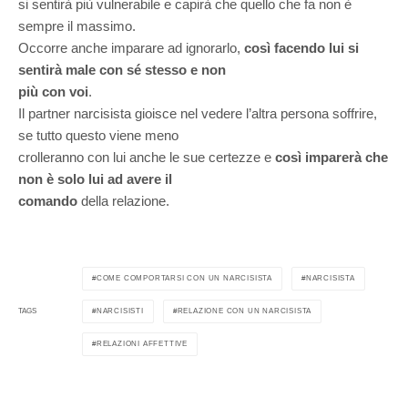
si sentirà più vulnerabile e capirà che quello che fa non è
sempre il massimo.
Occorre anche imparare ad ignorarlo,
così facendo lui si
sentirà male con sé stesso e non
più con voi
.
Il partner narcisista gioisce nel vedere l’altra persona soffrire,
se tutto questo viene meno
crolleranno con lui anche le sue certezze e
così imparerà che
non è solo lui ad avere il
comando
della relazione.
COME COMPORTARSI CON UN NARCISISTA
NARCISISTA
NARCISISTI
RELAZIONE CON UN NARCISISTA
TAGS
RELAZIONI AFFETTIVE