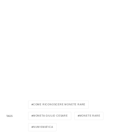
COME RICONOSCERE MONETE RARE
MONETA GIULIO CESARE
MONETE RARE
TAGS
NUMISMATICA