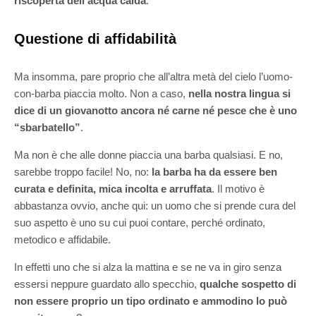
riscoperta dell’acqua calda
.
Questione di affidabilità
Ma insomma, pare proprio che all’altra metà del cielo l’uomo-
con-barba piaccia molto. Non a caso,
nella nostra lingua si
dice di un giovanotto ancora né carne né pesce che è uno
“sbarbatello”
.
Ma non è che alle donne piaccia una barba qualsiasi. E no,
sarebbe troppo facile! No, no:
la barba ha da essere ben
curata e definita, mica incolta e arruffata
. Il motivo è
abbastanza ovvio, anche qui: un uomo che si prende cura del
suo aspetto è uno su cui puoi contare, perché ordinato,
metodico e affidabile.
In effetti uno che si alza la mattina e se ne va in giro senza
essersi neppure guardato allo specchio,
qualche sospetto di
non essere proprio un tipo ordinato e ammodino lo può