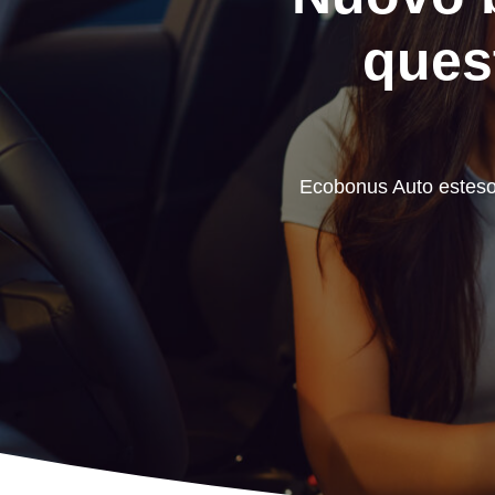
ques
Ecobonus Auto esteso a