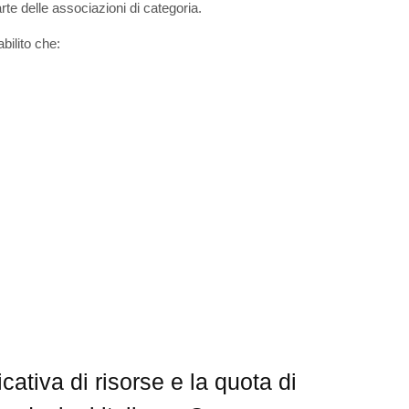
te delle associazioni di categoria.
bilito che:
ativa di risorse e la quota di