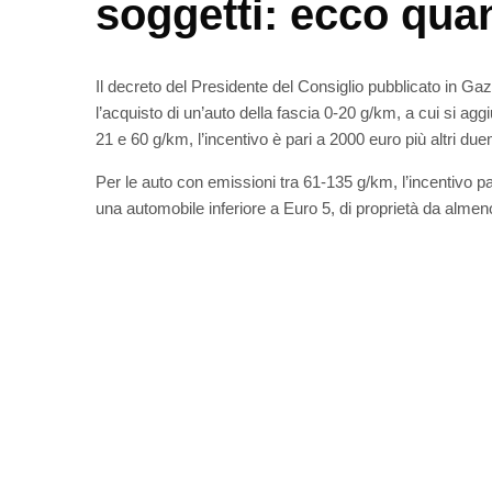
soggetti: ecco qua
Il decreto del Presidente del Consiglio pubblicato in Gaz
l’acquisto di un’auto della fascia 0-20 g/km, a cui si ag
21 e 60 g/km, l’incentivo è pari a 2000 euro più altri du
Per le auto con emissioni tra 61-135 g/km, l’incentivo 
una automobile inferiore a Euro 5, di proprietà da almeno