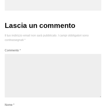
Lascia un commento
Il tuo indirizzo email non sarà pubblicato.
I campi obbligatori sono
contrassegnati
*
Commento
*
Nome
*