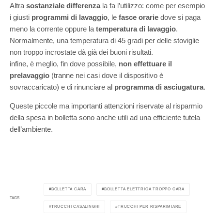
Altra
sostanziale differenza
la fa l’utilizzo: come per esempio
i giusti
programmi di lavaggio
, le
fasce orarie
dove si paga
meno la corrente oppure la
temperatura di lavaggio
.
Normalmente, una temperatura di 45 gradi per delle stoviglie
non troppo incrostate dà già dei buoni risultati.
infine, è meglio, fin dove possibile,
non effettuare il
prelavaggio
(tranne nei casi dove il dispositivo è
sovraccaricato) e di rinunciare al
programma di asciugatura
.
Queste piccole ma importanti attenzioni riservate al risparmio
della spesa in bolletta sono anche utili ad una efficiente tutela
dell’ambiente.
BOLLETTA CARA
BOLLETTA ELETTRICA TROPPO CARA
TAGS
TRUCCHI CASALINGHI
TRUCCHI PER RISPARIMIARE