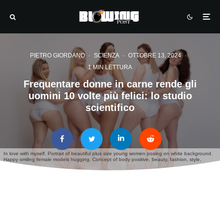
PIETRO GIORDANO
·
SCIENZA
·
OTTOBRE 13, 2024
·
1 MIN LETTURA
Frequentare donne in carne rende gli
uomini 10 volte più felici: lo studio
scientifico
In love with myself. Portrait of beautiful plus size young women posing on white background.
Happy smiling female models hugging. Concept of body positive, beauty, fashion, style,
feminism.