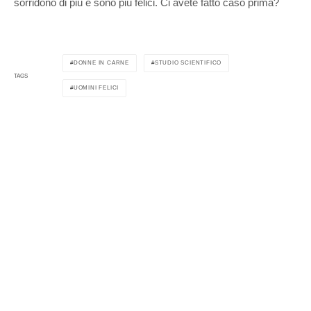
sorridono di più e sono più felici. Ci avete fatto caso prima?
OriginalBet
è la prima piattaforma di scommesse online che
garantisce il 100% di trasparenza e autenticità dei risultati delle
sue partite.
DONNE IN CARNE
STUDIO SCIENTIFICO
TAGS
UOMINI FELICI