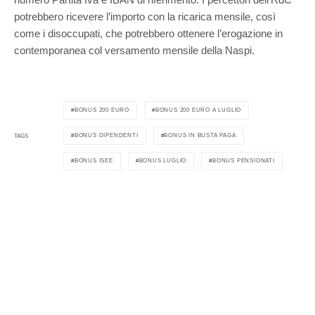
potrebbero ricevere l’importo con la ricarica mensile, così
come i disoccupati, che potrebbero ottenere l’erogazione in
contemporanea col versamento mensile della Naspi.
BONUS 200 EURO
BONUS 200 EURO A LUGLIO
BONUS DIPENDENTI
BONUS IN BUSTA PAGA
TAGS
BONUS ISEE
BONUS LUGLIO
BONUS PENSIONATI