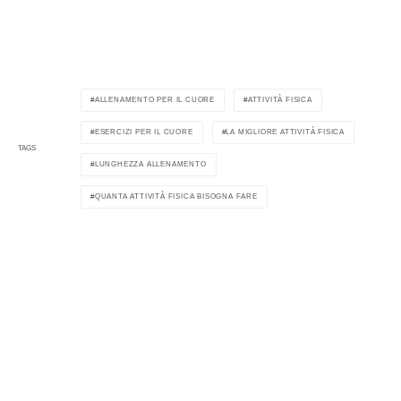
ALLENAMENTO PER IL CUORE
ATTIVITÀ FISICA
ESERCIZI PER IL CUORE
LA MIGLIORE ATTIVITÀ FISICA
TAGS
LUNGHEZZA ALLENAMENTO
QUANTA ATTIVITÀ FISICA BISOGNA FARE