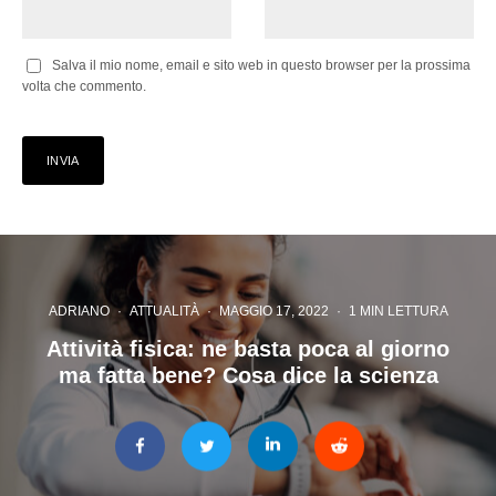
Salva il mio nome, email e sito web in questo browser per la prossima
volta che commento.
ADRIANO
·
ATTUALITÀ
·
MAGGIO 17, 2022
·
1 MIN LETTURA
Attività fisica: ne basta poca al giorno
ma fatta bene? Cosa dice la scienza