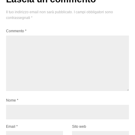
Il tuo indirizzo email non sarà pubblicato.
I campi obbligatori sono
contrassegnati
*
Commento
*
Nome
*
Email
*
Sito web