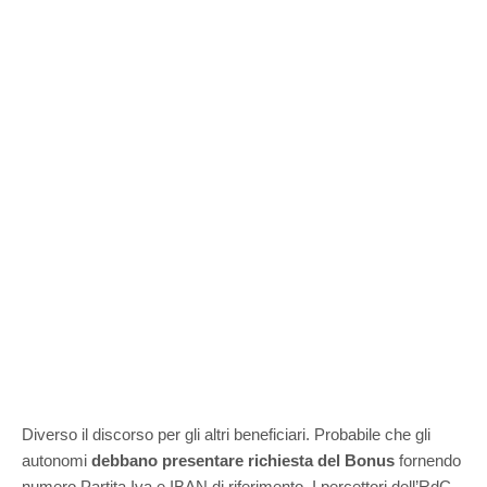
Diverso il discorso per gli altri beneficiari. Probabile che gli
autonomi
debbano presentare richiesta del Bonus
fornendo
numero Partita Iva e IBAN di riferimento. I percettori dell’RdC