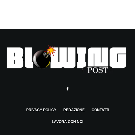
PRIVACY POLICY
REDAZIONE
CONTATTI
LAVORA CON NOI