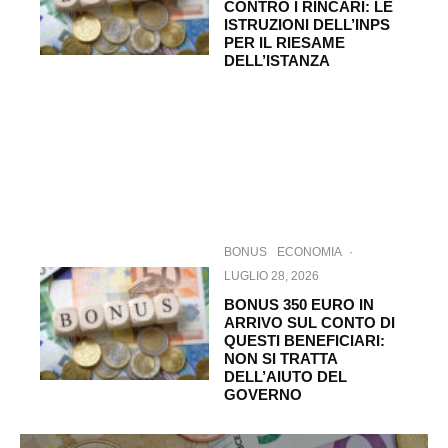
CONTRO I RINCARI: LE
ISTRUZIONI DELL’INPS
PER IL RIESAME
DELL’ISTANZA
BONUS
ECONOMIA
·
LUGLIO 28, 2026
BONUS 350 EURO IN
ARRIVO SUL CONTO DI
QUESTI BENEFICIARI:
NON SI TRATTA
DELL’AIUTO DEL
GOVERNO