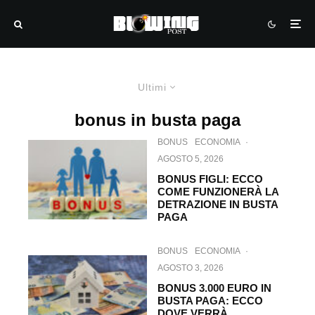
Ultimi
bonus in busta paga
BONUS
ECONOMIA
·
AGOSTO 5, 2026
BONUS FIGLI: ECCO
COME FUNZIONERÀ LA
DETRAZIONE IN BUSTA
PAGA
BONUS
ECONOMIA
·
AGOSTO 3, 2026
BONUS 3.000 EURO IN
BUSTA PAGA: ECCO
DOVE VERRÀ