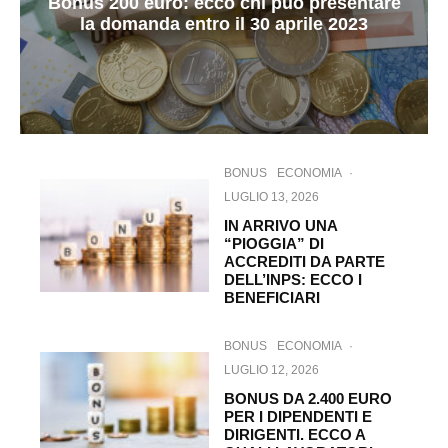
Bonus 200 euro: ecco chi può presentare
la domanda entro il 30 aprile 2023
BONUS
ECONOMIA
·
LUGLIO 13, 2026
IN ARRIVO UNA
“PIOGGIA” DI
ACCREDITI DA PARTE
DELL’INPS: ECCO I
BENEFICIARI
BONUS
ECONOMIA
·
LUGLIO 12, 2026
BONUS DA 2.400 EURO
PER I DIPENDENTI E
DIRIGENTI. ECCO A