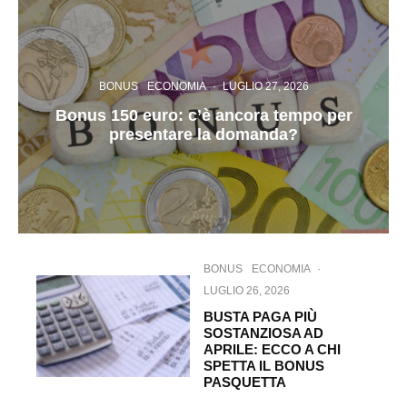
BONUS
ECONOMIA
·
LUGLIO 27, 2026
Bonus 150 euro: c’è ancora tempo per
presentare la domanda?
BONUS
ECONOMIA
·
LUGLIO 26, 2026
BUSTA PAGA PIÙ
SOSTANZIOSA AD
APRILE: ECCO A CHI
SPETTA IL BONUS
PASQUETTA