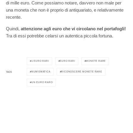
di mille euro. Come possiamo notare, davvero non male per
una moneta che non è proprio di antiquariato, e relativamente
recente.
Quindi,
attenzione agli euro che vi circolano nel portafogli!
Tra di essi potrebbe celarsi un autentica piccola fortuna.
1 EURO RARI
EURO RARI
MONETE RARE
NUMISMATICA
RICONOSCERE MONETE RARE
TAGS
UN EURO RARO