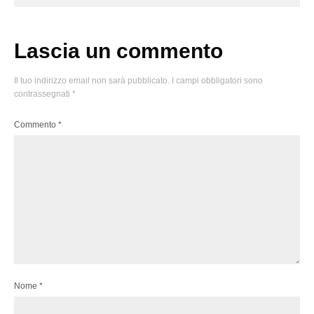
Lascia un commento
Il tuo indirizzo email non sarà pubblicato.
I campi obbligatori sono
contrassegnati
*
Commento
*
Nome
*