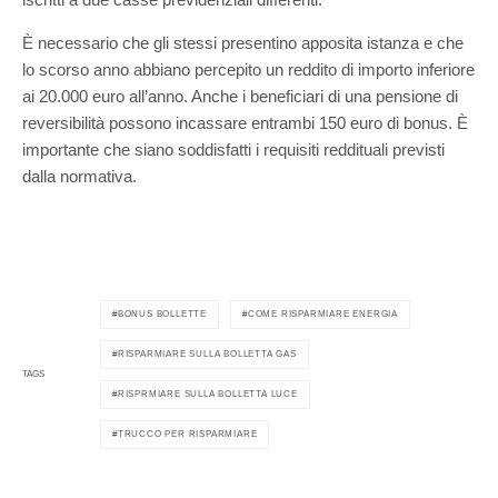
È necessario che gli stessi presentino apposita istanza e che
lo scorso anno abbiano percepito un reddito di importo inferiore
ai 20.000 euro all’anno. Anche i beneficiari di una pensione di
reversibilità possono incassare entrambi 150 euro di bonus. È
importante che siano soddisfatti i requisiti reddituali previsti
dalla normativa.
BONUS BOLLETTE
COME RISPARMIARE ENERGIA
RISPARMIARE SULLA BOLLETTA GAS
TAGS
RISPRMIARE SULLA BOLLETTA LUCE
TRUCCO PER RISPARMIARE