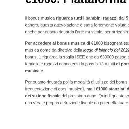
Il bonus musica
riguarda tutti i bambini ragazzi dai 5
canoro, questa agevolazione è stata fortemente voluta d
anche per quanto riguarda l’arte musicale, per arricchire 
Per accedere al bonus musica di €1000
bisognerà esse
musica come da direttive della
legge di bilancio del 202
bonus, 1 riguarda la soglia ISEE che da €30000 passa a
famiglia e ragazzi dando così la possibilità a tutti
di pot
musicale.
Per quanto riguarda poi la modalità di utilizzo del bonu
frequentazione di corsi musicali,
ma i €1000 stanziati 
detrazione fiscale
del prossimo anno. Quindi questa vo
una vera e propria detrazione fiscale da poter effettuare 