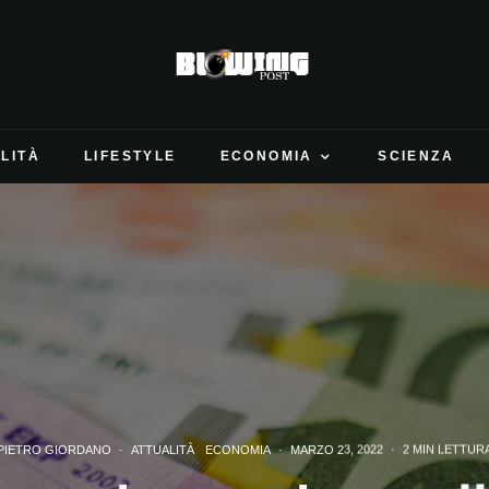
LITÀ
LIFESTYLE
ECONOMIA
SCIENZA
PIETRO GIORDANO
·
ATTUALITÀ
ECONOMIA
·
MARZO 23, 2022
·
2 MIN LETTUR