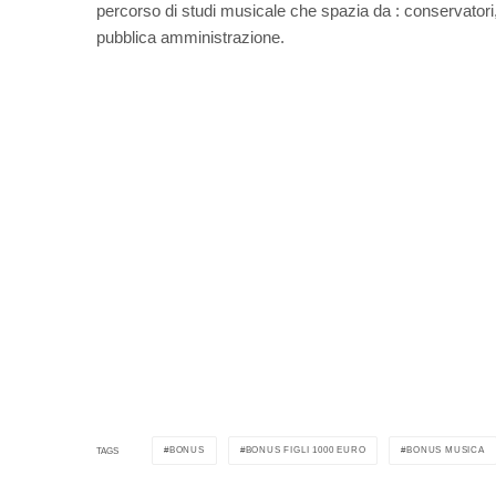
percorso di studi musicale che spazia da : conservatori
pubblica amministrazione.
BONUS
BONUS FIGLI 1000 EURO
BONUS MUSICA
TAGS