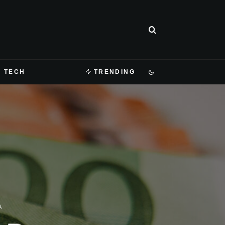
TECH
TRENDING
A