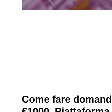
Come fare domanda 
€1000. Piattaforma 