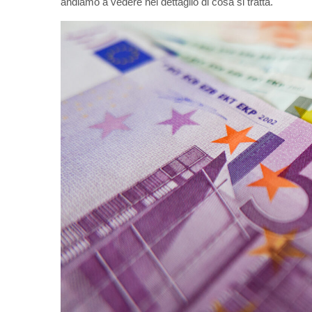
andiamo a vedere nel dettaglio di cosa si tratta.