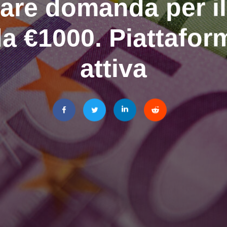
are domanda per i
 da €1000. Piattafor
attiva