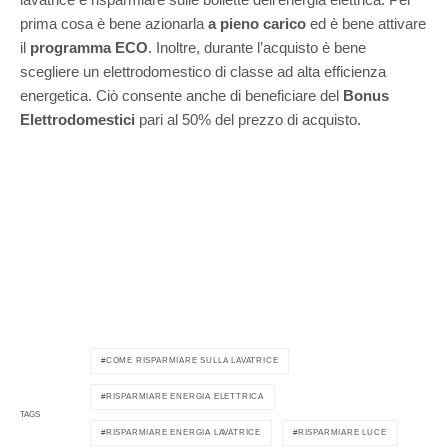
prima cosa è bene azionarla
a pieno carico
ed è bene attivare
il
programma ECO
. Inoltre, durante l’acquisto è bene
scegliere un elettrodomestico di classe ad alta efficienza
energetica. Ciò consente anche di beneficiare del
Bonus
Elettrodomestici
pari al 50% del prezzo di acquisto.
COME RISPARMIARE SULLA LAVATRICE
RISPARMIARE ENERGIA ELETTRICA
TAGS
RISPARMIARE ENERGIA LAVATRICE
RISPARMIARE LUCE