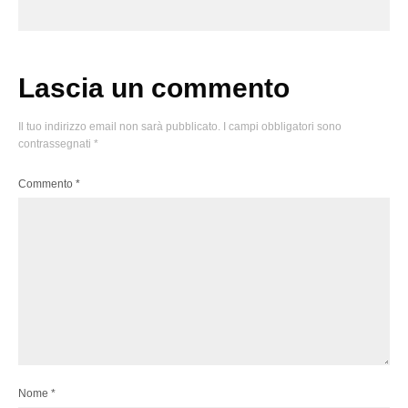
Lascia un commento
Il tuo indirizzo email non sarà pubblicato.
I campi obbligatori sono
contrassegnati
*
Commento
*
Nome
*