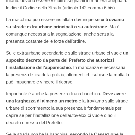
Intanto devono essere visibili e segnalati in maniera adeguata:
lo dice il Codice della Strada (articolo 142 comma 6 bis).
La macchina può essere installata dovunque
se ci troviamo
su strade extraurbane principali o su autostrade
. Ma è
comunque necessaria la segnalazione, anche senza la
presenza costante delle forze dell’ordine.
Sulle extraurbane secondarie e sulle strade urbane ci vuole
un
apposito decreto da parte del Prefetto che autorizzi
l’installazione dell’apparecchio
. In mancanza è necessaria
la presenza fisica della polizia, altrimenti chi subisce la multa la
può impugnare e vincere il ricorso.
Importante è anche la presenza di una banchina.
Deve avere
una larghezza di almeno un metro
e la troviamo sulle strade
urbane di scorrimento: la sua presenza è fondamentale per
capire se per l’installazione dell’autovelox ci vuole o no il
decreto emesso del Prefetto.
Se la strada non ha la banchina,
secondo la Cassazione la