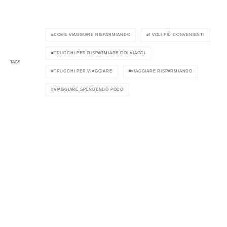
COME VIAGGIARE RISPARMIANDO
I VOLI PIÙ CONVENIENTI
TRUCCHI PER RISPARMIARE COI VIAGGI
TAGS
TRUCCHI PER VIAGGIARE
VIAGGIARE RISPARMIANDO
VIAGGIARE SPENDENDO POCO