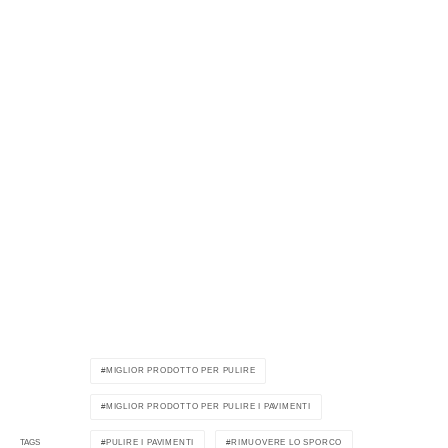
MIGLIOR PRODOTTO PER PULIRE
MIGLIOR PRODOTTO PER PULIRE I PAVIMENTI
PULIRE I PAVIMENTI
RIMUOVERE LO SPORCO
TAGS