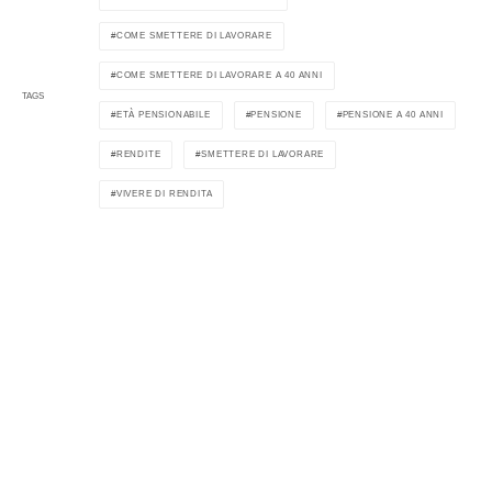
COME SMETTERE DI LAVORARE
COME SMETTERE DI LAVORARE A 40 ANNI
TAGS
ETÀ PENSIONABILE
PENSIONE
PENSIONE A 40 ANNI
RENDITE
SMETTERE DI LAVORARE
VIVERE DI RENDITA