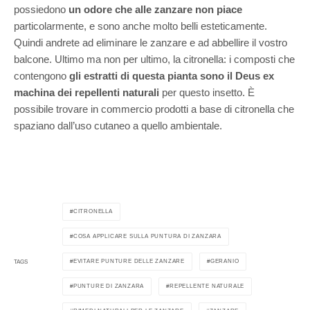
possiedono
un odore che alle zanzare non piace
particolarmente, e sono anche molto belli esteticamente.
Quindi andrete ad eliminare le zanzare e ad abbellire il vostro
balcone. Ultimo ma non per ultimo, la citronella: i composti che
contengono
gli estratti di questa pianta sono il Deus ex
machina
dei repellenti naturali
per questo insetto. È
possibile trovare in commercio prodotti a base di citronella che
spaziano dall’uso cutaneo a quello ambientale.
CITRONELLA
COSA APPLICARE SULLA PUNTURA DI ZANZARA
EVITARE PUNTURE DELLE ZANZARE
GERANIO
TAGS
PUNTURE DI ZANZARA
REPELLENTE NATURALE