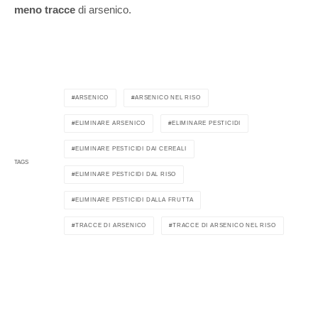
meno tracce
di arsenico.
ARSENICO
ARSENICO NEL RISO
ELIMINARE ARSENICO
ELIMINARE PESTICIDI
ELIMINARE PESTICIDI DAI CEREALI
TAGS
ELIMINARE PESTICIDI DAL RISO
ELIMINARE PESTICIDI DALLA FRUTTA
TRACCE DI ARSENICO
TRACCE DI ARSENICO NEL RISO