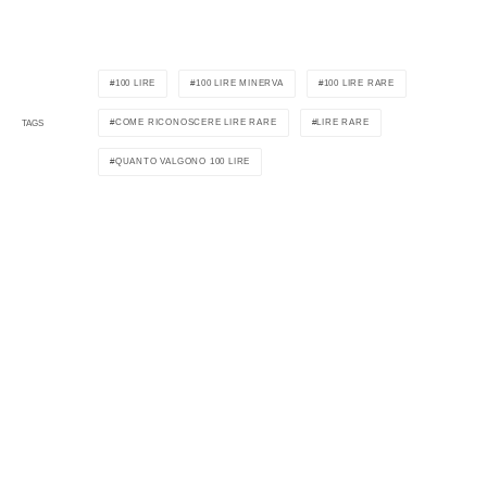
100 LIRE
100 LIRE MINERVA
100 LIRE RARE
COME RICONOSCERE LIRE RARE
LIRE RARE
TAGS
QUANTO VALGONO 100 LIRE