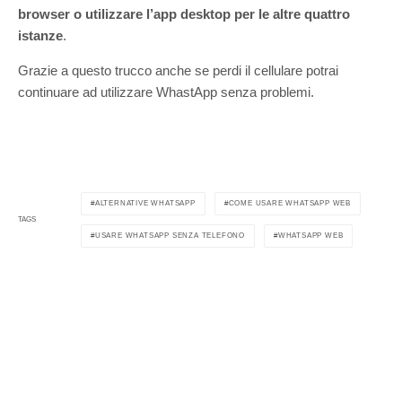
browser o utilizzare l’app desktop per le altre quattro
istanze
.
Grazie a questo trucco anche se perdi il cellulare potrai
continuare ad utilizzare WhastApp senza problemi.
ALTERNATIVE WHATSAPP
COME USARE WHATSAPP WEB
TAGS
USARE WHATSAPP SENZA TELEFONO
WHATSAPP WEB