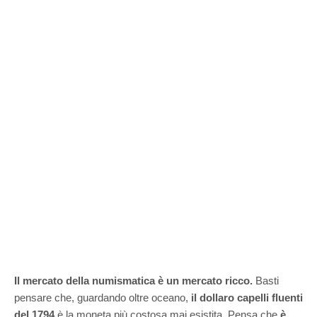
Il mercato della numismatica è un mercato ricco.
Basti
pensare che, guardando oltre oceano,
il dollaro capelli fluenti
del 1794
è la moneta più costosa mai esistita. Pensa che
è