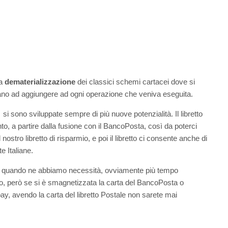
a
dematerializzazione
dei classici schemi cartacei dove si
avano ad aggiungere ad ogni operazione che veniva eseguita.
pc si sono sviluppate sempre di più nuove potenzialità.
Il libretto
o, a partire dalla fusione con il BancoPosta, così da poterci
l nostro libretto di risparmio, e poi il libretto ci consente anche di
e Italiane.
 quando ne abbiamo necessità, ovviamente più tempo
nno, però se si è smagnetizzata la carta del BancoPosta o
y, avendo la carta del libretto Postale non sarete mai