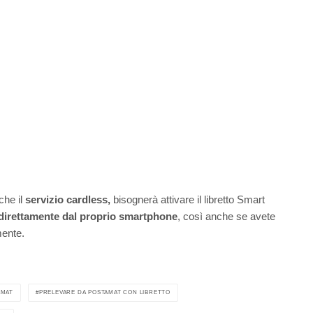
che il
servizio cardless,
bisognerà attivare il libretto Smart
 direttamente dal proprio smartphone
, così anche se avete
mente.
AMAT
PRELEVARE DA POSTAMAT CON LIBRETTO