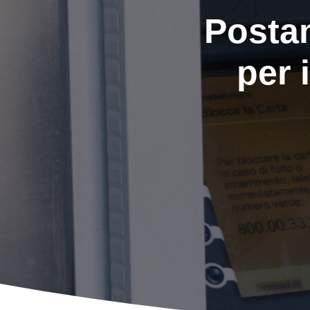
Postam
per 