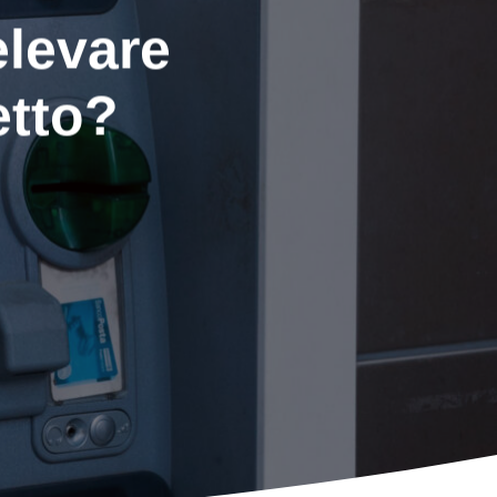
elevare
etto?