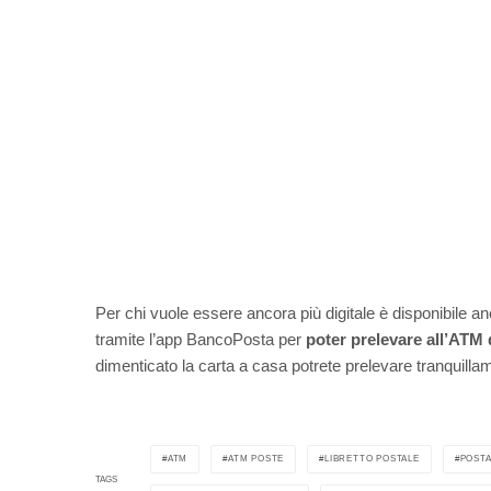
Per chi vuole essere ancora più digitale è disponibile an
tramite l’app BancoPosta per
poter prelevare all’ATM
dimenticato la carta a casa potrete prelevare tranquilla
ATM
ATM POSTE
LIBRETTO POSTALE
POST
TAGS