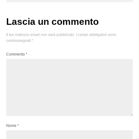
Lascia un commento
Il tuo indirizzo email non sarà pubblicato.
I campi obbligatori sono
contrassegnati
*
Commento
*
Nome
*