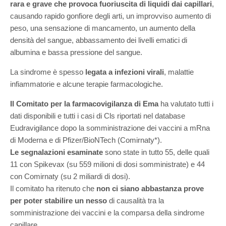
rara e grave che provoca fuoriuscita di liquidi dai capillari
,
causando rapido gonfiore degli arti, un improvviso aumento di
peso, una sensazione di mancamento, un aumento della
densità del sangue, abbassamento dei livelli ematici di
albumina e bassa pressione del sangue.
La sindrome è spesso
legata a infezioni virali
, malattie
infiammatorie e alcune terapie farmacologiche.
Il Comitato per la farmacovigilanza di Ema
ha valutato tutti i
dati disponibili e tutti i casi di Cls riportati nel database
Eudravigilance dopo la somministrazione dei vaccini a mRna
di Moderna e di Pfizer/BioNTech (Comirnaty*).
Le segnalazioni esaminate
sono state in tutto 55, delle quali
11 con Spikevax (su 559 milioni di dosi somministrate) e 44
con Comirnaty (su 2 miliardi di dosi).
Il comitato ha ritenuto che
non ci siano abbastanza prove
per poter stabilire un nesso
di causalità tra la
somministrazione dei vaccini e la comparsa della sindrome
capillare.