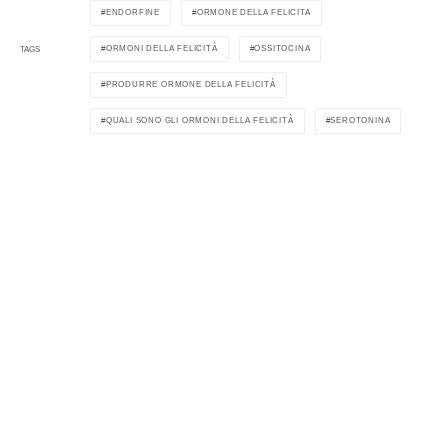
ENDORFINE
ORMONE DELLA FELICITA
ORMONI DELLA FELICITÀ
OSSITOCINA
TAGS
PRODURRE ORMONE DELLA FELICITÀ
QUALI SONO GLI ORMONI DELLA FELICITÀ
SEROTONINA