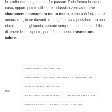
lo strofinaccio bagnato per far passare l’aria fresca in tutta la
casa, oppure potete utilizzare il classico ventilatore
che
sicuramente consumerà molto meno
, e che può funzionare
ancora meglio se davanti al suo getto d’aria posizioniamo una
ciotola con del ghiaccio, cercate sempre – quando possibile –
di tenere le luci spente, perché anch’esse
trasmettono il
calore.
ABBASSARE LA TEMPERATURA
ABBASSARE LA TEMPERATURA SENZA IL CONDIZIONATORE
COME RINFRESCARE LA CASA
TAGS
IL MIGLIOR CONDIZIONATORE
RINFRESCARE LA CASA
RINFRESCARE LA CASA SENZA CONDIZIONATORE