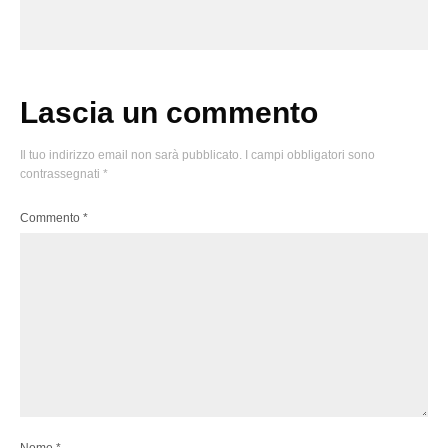
Lascia un commento
Il tuo indirizzo email non sarà pubblicato.
I campi obbligatori sono
contrassegnati
*
Commento
*
Nome
*