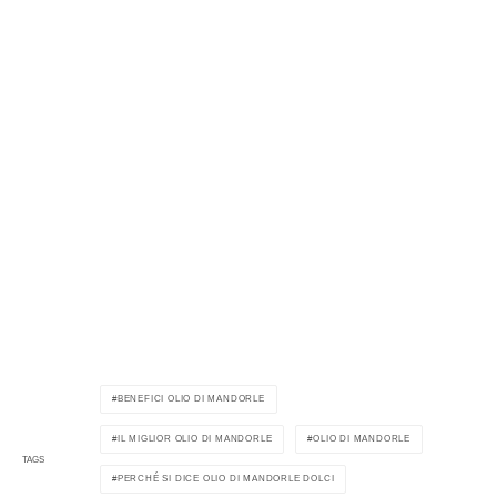
BENEFICI OLIO DI MANDORLE
IL MIGLIOR OLIO DI MANDORLE
OLIO DI MANDORLE
TAGS
PERCHÉ SI DICE OLIO DI MANDORLE DOLCI