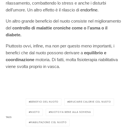
rilassamento, combattendo lo stress e anche i disturbi
dell’umore. Un altro effetto è il rilascio di
endorfine
.
Un altro grande beneficio del nuoto consiste nel miglioramento
del
controllo di malattie croniche come o l’asma o il
diabete.
Piuttosto ovvi, infine, ma non per questo meno importanti, i
benefici che dal nuoto possono derivare a
equilibrio e
coordinazione
motoria. Di fatti, molta fisioterapia riabilitativa
viene svolta proprio in vasca.
BENEFICI DEL NUOTO
BRUCIARE CALORIE COL NUOTO
NUOTO
NUOTO FA BENE ALLA SCHIENA
TAGS
RIABILITAZIONE COL NUOTO