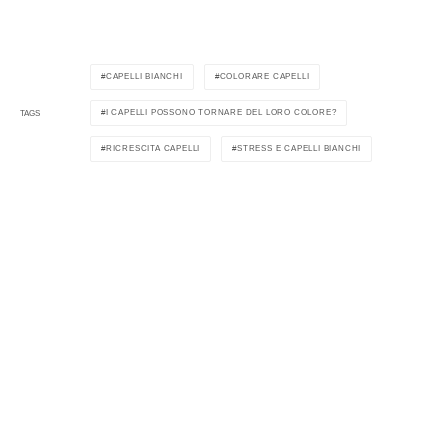
CAPELLI BIANCHI
COLORARE CAPELLI
I CAPELLI POSSONO TORNARE DEL LORO COLORE?
TAGS
RICRESCITA CAPELLI
STRESS E CAPELLI BIANCHI