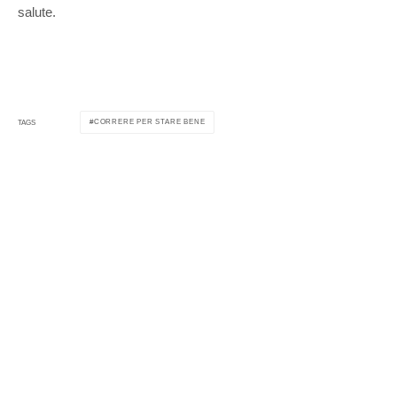
salute.
CORRERE PER STARE BENE
TAGS