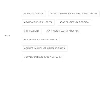
CARTA IGIENICA
CARTA IGIENICA CHE PORTA IRRITAZIONI
CARTA IGIENICA NOCIVA
CARTA IGIENICA TOSSICA
IRRITAZIONI
LA MIGLIOR CARTA IGIENICA
TAGS
LA PEGGIOR CARTA IGIENICA
QUAL'È LA MIGLIOR CARTA IGIENICA
QUALE CARTA IGIENICA EVITARE