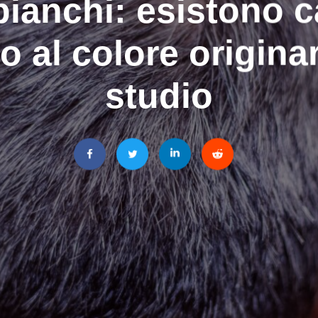
bianchi: esistono 
o al colore origina
studio