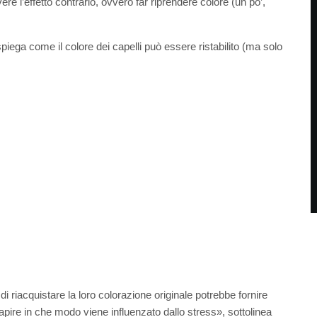
e l’effetto contrario, ovvero far riprendere colore (un po’,
 spiega come il colore dei capelli può essere ristabilito (ma solo
 riacquistare la loro colorazione originale potrebbe fornire
 capire in che modo viene influenzato dallo stress», sottolinea