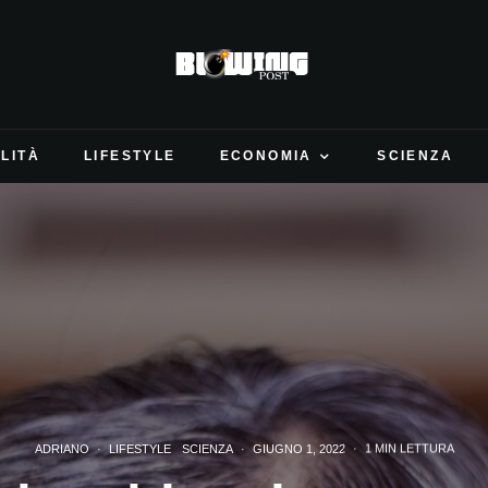
LITÀ
LIFESTYLE
ECONOMIA
SCIENZA
ADRIANO
·
LIFESTYLE
SCIENZA
·
GIUGNO 1, 2022
·
1 MIN LETTURA