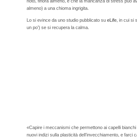
noto, finora almeno, è che la mancanza di stress può aver
almeno) a una chioma ingrigita.
Lo si evince da uno studio pubblicato su
eLife
, in cui si
un po’) se si recupera la calma.
«Capire i meccanismi che permettono ai capelli bianchi di
nuovi indizi sulla plasticità dell’invecchiamento, e farci