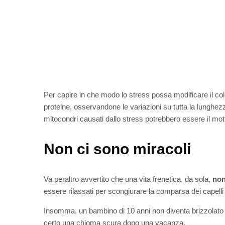
Per capire in che modo lo stress possa modificare il colore
proteine, osservandone le variazioni su tutta la lunghezza
mitocondri causati dallo stress potrebbero essere il motivo
Non ci sono miracoli
Va peraltro avvertito che una vita frenetica, da sola,
non
essere rilassati per scongiurare la comparsa dei capelli b
Insomma, un bambino di 10 anni non diventa brizzolato 
certo una chioma scura dopo una vacanza.