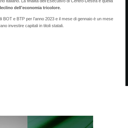
rio italiano. La finalità dell’Esecutivo di Centro-Destra è quella
declino dell’economia tricolore.
 di BOT e BTP per l’anno 2023 e il mese di gennaio è un mese
 investire capitali in titoli statali.