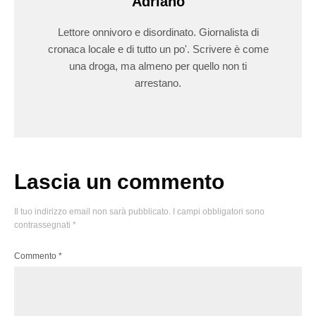
Adriano
Lettore onnivoro e disordinato. Giornalista di
cronaca locale e di tutto un po'. Scrivere è come
una droga, ma almeno per quello non ti
arrestano.
Lascia un commento
Il tuo indirizzo email non sarà pubblicato.
I campi obbligatori sono
contrassegnati
*
Commento
*