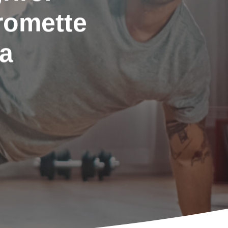
romette
ra