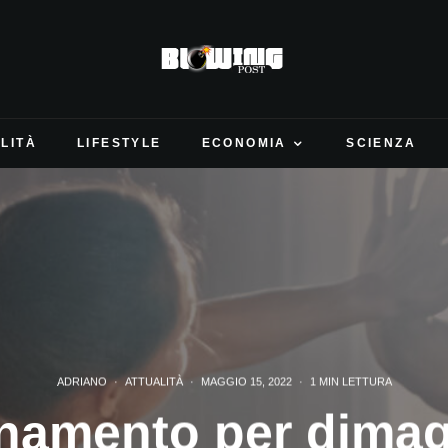
LITÀ
LIFESTYLE
ECONOMIA
SCIENZA
ADRIANO
·
ATTUALITÀ
·
MAGGIO 15, 2022
·
1 MIN LETTURA
namento per dimag