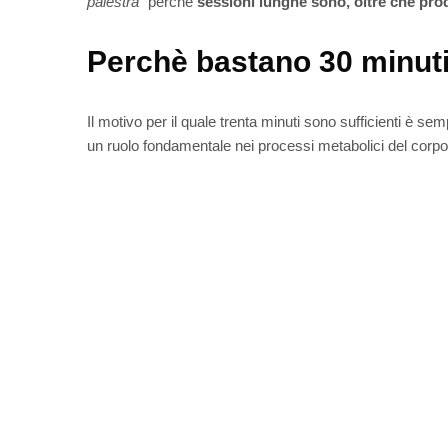
palestra”
perchè
sessioni lunghe sono, oltre che pro
Perchè bastano 30 minut
Il motivo per il quale trenta minuti sono sufficienti è sem
un ruolo fondamentale nei processi metabolici del corp