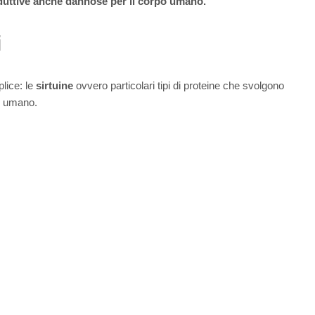
duttive anche dannose per il corpo umano.
i
plice: le
sirtuine
ovvero particolari tipi di proteine che svolgono
o umano.