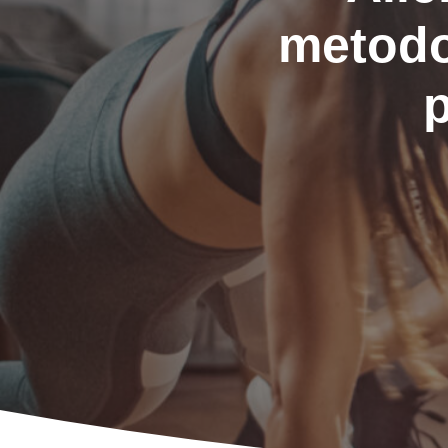
metodo
p