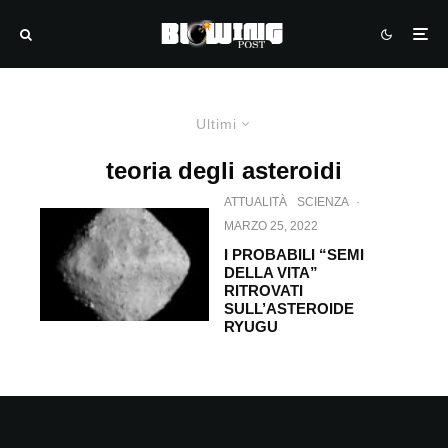
Ultimi
teoria degli asteroidi
ATTUALITÀ
SCIENZA
·
MARZO 25, 2022
I PROBABILI “SEMI
DELLA VITA”
RITROVATI
SULL’ASTEROIDE
RYUGU