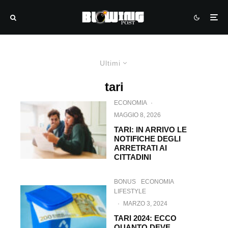
Ultimi
tari
ECONOMIA
·
MAGGIO 8, 2026
TARI: IN ARRIVO LE
NOTIFICHE DEGLI
ARRETRATI AI
CITTADINI
BONUS
ECONOMIA
LIFESTYLE
·
MARZO 3, 2024
TARI 2024: ECCO
QUANTO DEVE