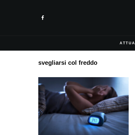
ATTUA
svegliarsi col freddo