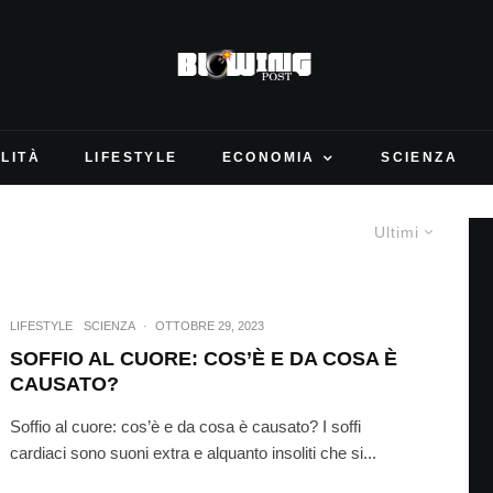
LITÀ
LIFESTYLE
ECONOMIA
SCIENZA
Ultimi
LIFESTYLE
SCIENZA
·
OTTOBRE 29, 2023
SOFFIO AL CUORE: COS’È E DA COSA È
CAUSATO?
Soffio al cuore: cos’è e da cosa è causato? I soffi
cardiaci sono suoni extra e alquanto insoliti che si...