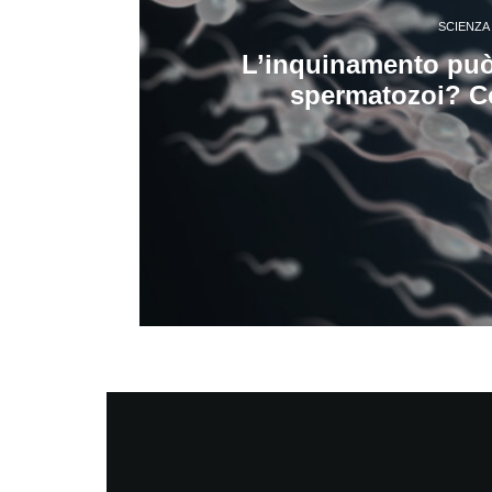
SCIENZA
L’inquinamento può i
spermatozoi? C