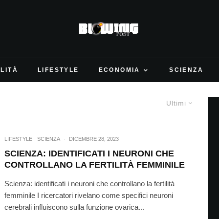
LITÀ
LIFESTYLE
ECONOMIA
SCIENZA
Ultimi
LIFESTYLE
SCIENZA
·
DICEMBRE 28, 2023
SCIENZA: IDENTIFICATI I NEURONI CHE
CONTROLLANO LA FERTILITÀ FEMMINILE
Scienza: identificati i neuroni che controllano la fertilità
femminile I ricercatori rivelano come specifici neuroni
cerebrali influiscono sulla funzione ovarica...