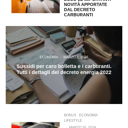
NOVITÀ APPORTATE
DAL DECRETO
CARBURANTI
ECONOMIA
·
MARZO 3, 2026
Sussidi per caro bolletta e i carburanti.
Tutti i dettagli del decreto energia 2022
BONUS
ECONOMIA
LIFESTYLE
·
MARZO 20, 2024