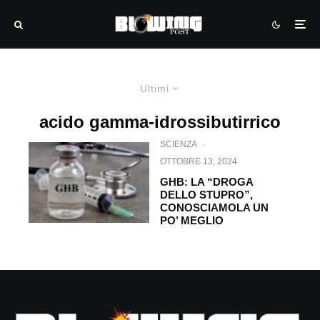
Ultimi
acido gamma-idrossibutirrico
SCIENZA
·
OTTOBRE 13, 2024
GHB: LA “DROGA
DELLO STUPRO”,
CONOSCIAMOLA UN
PO’ MEGLIO