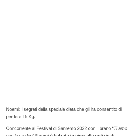
Noemi: i segreti della speciale dieta che gli ha consentito di
perdere 15 Kg.
Concorrente al Festival di Sanremo 2022 con il brano “
Ti amo
non lo so dire
”
Noemi è balzata in cima alle notizie di