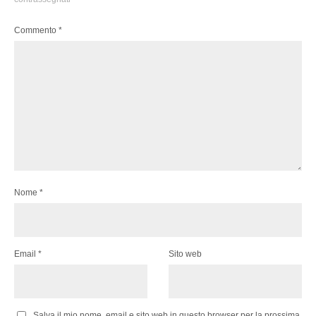
Commento
*
Nome
*
Email
*
Sito web
Salva il mio nome, email e sito web in questo browser per la prossima