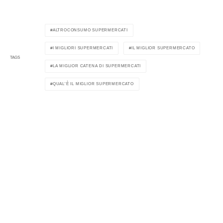
ALTROCONSUMO SUPERMERCATI
I MIGLIORI SUPERMERCATI
IL MIGLIOR SUPERMERCATO
TAGS
LA MIGLIOR CATENA DI SUPERMERCATI
QUAL'È IL MIGLIOR SUPERMERCATO