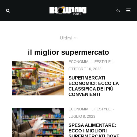
Ultimi
il miglior supermercato
ECONOMIA
LIFESTYLE
·
OTTOBRE 16, 2023
SUPERMERCATI
ECONOMICI: ECCO LA
CLASSIFICA DEI PIÙ
CONVENIENTI
ECONOMIA
LIFESTYLE
·
LUGLIO 8, 2023
SPESA ALIMENTARE:
ECCO I MIGLIORI
SUPERMERCATI DOVE